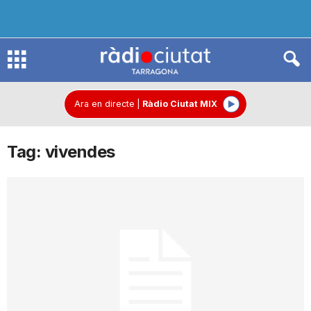
R
à
Ara en directe
|
Ràdio Ciutat MIX
Tag: vivendes
d
i
o
C