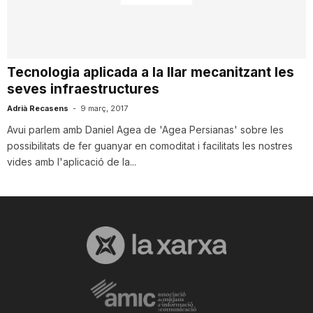
i
u
Tecnologia aplicada a la llar mecanitzant les
seves infraestructures
t
Adrià Recasens
-
9 març, 2017
Avui parlem amb Daniel Agea de 'Agea Persianas' sobre les
possibilitats de fer guanyar en comoditat i facilitats les nostres
a
vides amb l'aplicació de la...
t
d
e