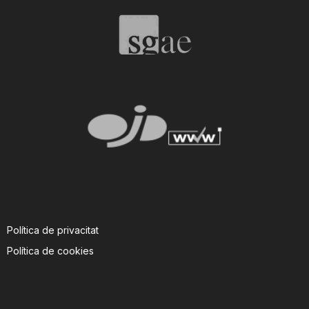
T
a
r
r
a
Política de privacitat
g
Política de cookies
o