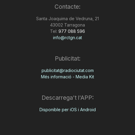
Contacte:
n
Santa Joaquima de Vedruna, 21
43002 Tarragona
a
Tel:
977 088 596
info@rctgn.cat
Publicitat:
publicitat@radiociutat.com
Més informació - Media Kit
Descarrega't l'APP:
Disponible per iOS i Android