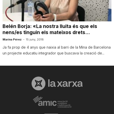
i
u
Belén Borja: «La nostra lluita és que els
nens/es tinguin els mateixos drets...
t
Marina Pérez
-
15 juny, 2018
Ja fa prop de 4 anys que naixia al barri de la Mina de Barcelona
un projecte educatiu integrador que buscava la creació de...
a
t
d
e