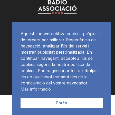
Aquest lloc web utilitza cookies pròpies i
de tercers per millorar l’experiència de
navegació, analitzar l’ús del servei i
mostrar publicitat personalitzada. En
continuar navegant, accepteu l’ús de
cookies segons la nostra política de
cookies. Podeu gestionar-les o rebutjar-
les en qualsevol moment des de la
configuració del vostre navegador.
Més informació
Contacte | Publicitat
APP
Programació
RàdioNews
Entès
Subscriu-te al newsletter
© Ràdio Ciutat de Tarragona