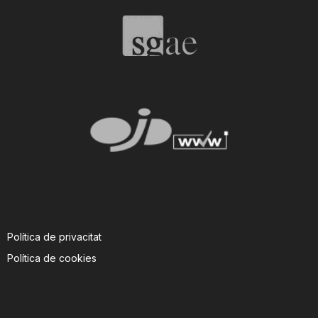
T
a
r
r
a
Política de privacitat
g
Política de cookies
o