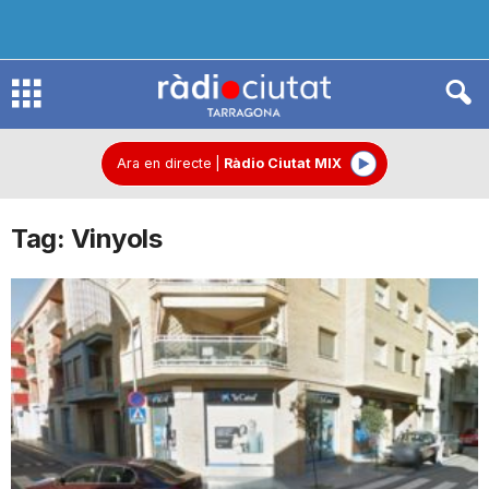
R
à
Ara en directe
|
Ràdio Ciutat MIX
Tag: Vinyols
d
i
o
C