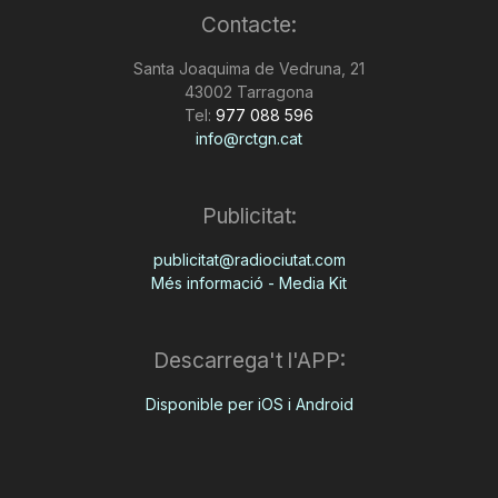
Contacte:
n
Santa Joaquima de Vedruna, 21
43002 Tarragona
a
Tel:
977 088 596
info@rctgn.cat
Publicitat:
publicitat@radiociutat.com
Més informació - Media Kit
Descarrega't l'APP:
Disponible per iOS i Android