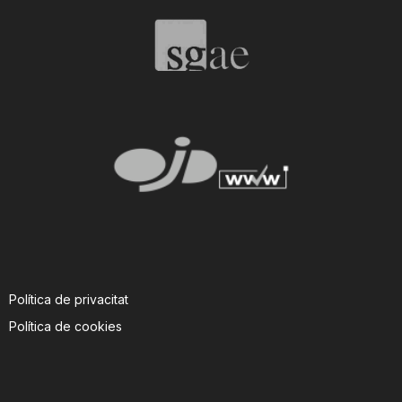
T
a
r
r
a
Política de privacitat
g
Política de cookies
o