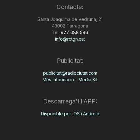
Contacte:
n
Santa Joaquima de Vedruna, 21
43002 Tarragona
a
Tel:
977 088 596
info@rctgn.cat
Publicitat:
publicitat@radiociutat.com
Més informació - Media Kit
Descarrega't l'APP:
Disponible per iOS i Android