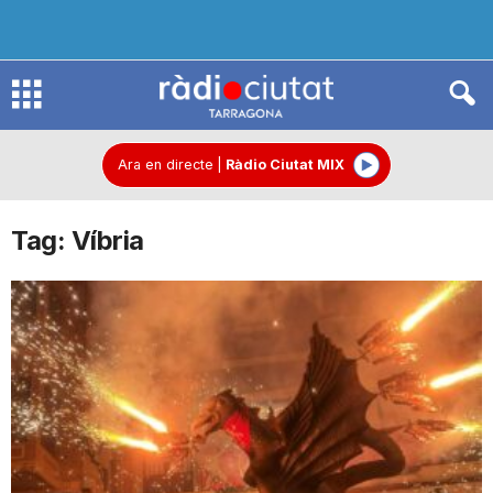
R
à
Ara en directe
|
Ràdio Ciutat MIX
Tag: Víbria
d
i
o
C