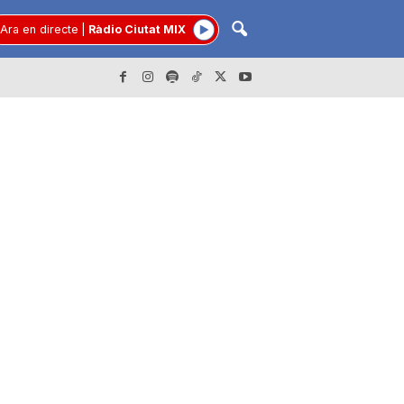
Ara en directe
|
Ràdio Ciutat MIX