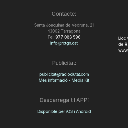
Contacte:
Santa Joaquima de Vedruna, 21
43002 Tarragona
Tel:
977 088 596
Lloc
info@rctgn.cat
de
R
www.
Publicitat:
publicitat@radiociutat.com
Més informació - Media Kit
Descarrega't l'APP:
Disponible per iOS i Android