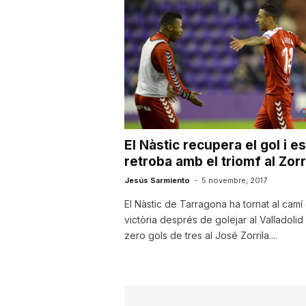
u
t
a
El Nàstic recupera el gol i es
t
retroba amb el triomf al Zorri
Jesús Sarmiento
-
5 novembre, 2017
d
El Nàstic de Tarragona ha tornat al camí 
victòria després de golejar al Valladolid
zero gols de tres al José Zorrila....
e
T