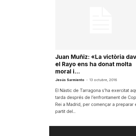
a
r
r
Juan Muñiz: «La victòria da
el Rayo ens ha donat molta
a
moral i...
Jesús Sarmiento
-
13 octubre, 2016
g
El Nàstic de Tarragona s’ha exercitat a
tarda després de l’enfrontament de Cop
Rei a Madrid, per començar a preparar 
o
partit del...
n