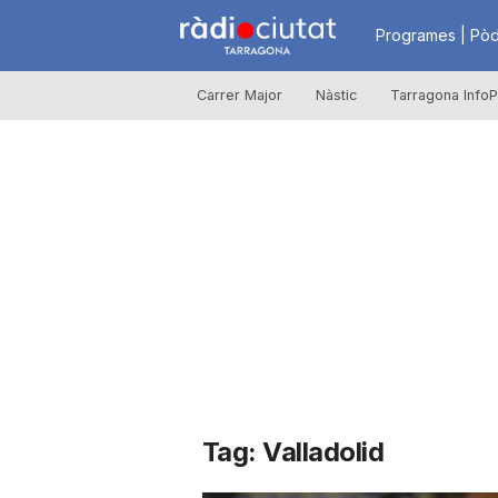
R
Programes | Pòd
Carrer Major
Nàstic
Tarragona InfoP
à
d
i
o
C
Tag: Valladolid
i