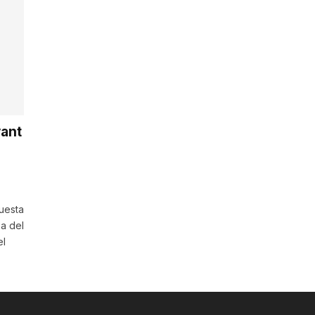
vant
questa
a del
el