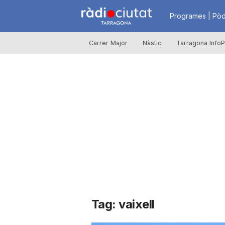
R
Programes | Pòd
Carrer Major
Nàstic
Tarragona InfoP
à
d
i
o
C
Tag: vaixell
i