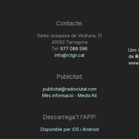
Contacte:
Santa Joaquima de Vedruna, 21
43002 Tarragona
Tel:
977 088 596
Lloc
info@rctgn.cat
de
R
www.
Publicitat:
publicitat@radiociutat.com
Més informació - Media Kit
Descarrega't l'APP:
Disponible per iOS i Android