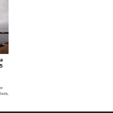
 a
15
ue
stada,