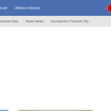
cast
Últimes notícies
odcast Daily
Radio News
Inscripcions Podcast City