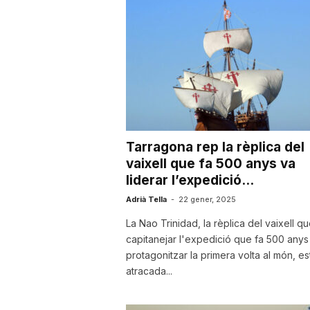
u
t
a
Tarragona rep la rèplica del
t
vaixell que fa 500 anys va
liderar l’expedició...
d
Adrià Tella
-
22 gener, 2025
La Nao Trinidad, la rèplica del vaixell q
capitanejar l'expedició que fa 500 anys
e
protagonitzar la primera volta al món, es
atracada...
T