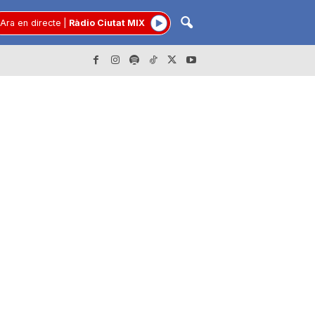
Ara en directe
|
Ràdio Ciutat MIX