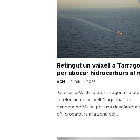
a
r
r
Retingut un vaixell a Tarrag
a
per abocar hidrocarburs al 
ACN
-
21 febrer, 2023
g
Capitania Marítima de Tarragona ha ord
la retenció del vaixell "Lagertha", de
bandera de Malta, per una descàrrega il·l
o
d'hidrocarburs a la zona del...
n