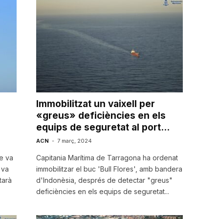
Immobilitzat un vaixell per
«greus» deficiències en els
equips de seguretat al port...
ACN
-
7 març, 2024
ue va
Capitania Marítima de Tarragona ha ordenat
 va
immobilitzar el buc 'Bull Flores', amb bandera
tarà
d'Indonèsia, després de detectar "greus"
deficiències en els equips de seguretat...