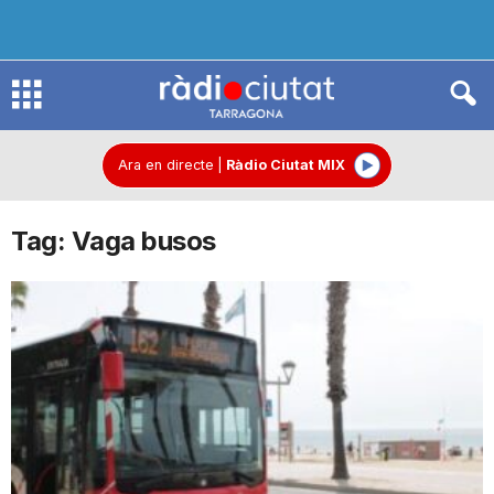
R
à
Ara en directe
|
Ràdio Ciutat MIX
Tag: Vaga busos
d
i
o
C