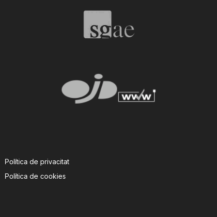
T
a
r
r
a
Política de privacitat
g
Política de cookies
o