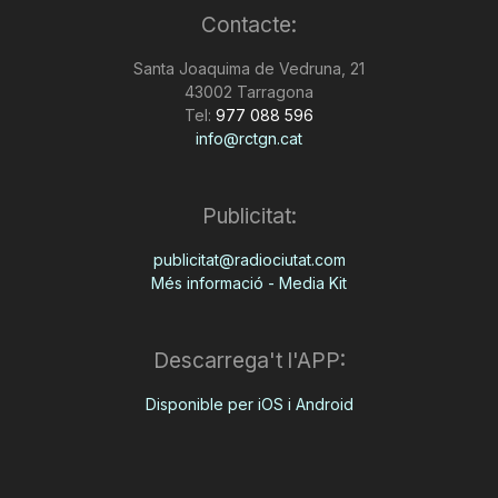
Contacte:
n
Santa Joaquima de Vedruna, 21
43002 Tarragona
a
Tel:
977 088 596
info@rctgn.cat
Publicitat:
publicitat@radiociutat.com
Més informació - Media Kit
Descarrega't l'APP:
Disponible per iOS i Android