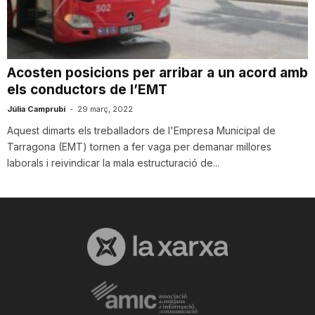
i
u
Acosten posicions per arribar a un acord amb
els conductors de l’EMT
t
Júlia Camprubí
-
29 març, 2022
Aquest dimarts els treballadors de l'Empresa Municipal de
Tarragona (EMT) tornen a fer vaga per demanar millores
a
laborals i reivindicar la mala estructuració de...
t
d
e