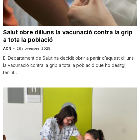
i
u
Salut obre dilluns la vacunació contra la grip
a tota la població
t
ACN
-
28 novembre, 2025
El Departament de Salut ha decidit obrir a partir d’aquest dilluns
la vacunació contra la grip a tota la població que ho desitgi,
a
tenint...
t
d
e