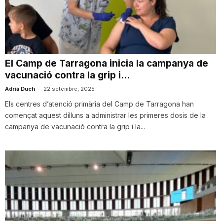
T
a
El Camp de Tarragona inicia la campanya de
vacunació contra la grip i...
r
Adrià Duch
-
22 setembre, 2025
Els centres d’atenció primària del Camp de Tarragona han
r
començat aquest dilluns a administrar les primeres dosis de la
campanya de vacunació contra la grip i la...
a
g
o