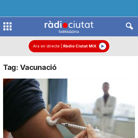
R
à
Ara en directe
|
Ràdio Ciutat MIX
Tag: Vacunació
d
i
o
C