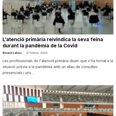
n
a
L’atenció primària reivindica la seva feina
durant la pandèmia de la Covid
Ricard Lahoz
-
27 febrer, 2025
Les professionals de l'atenció primària diuen que s'ha tornat a la
situació prèvia a la pandèmia amb un allau de consultes
presencials i uns...