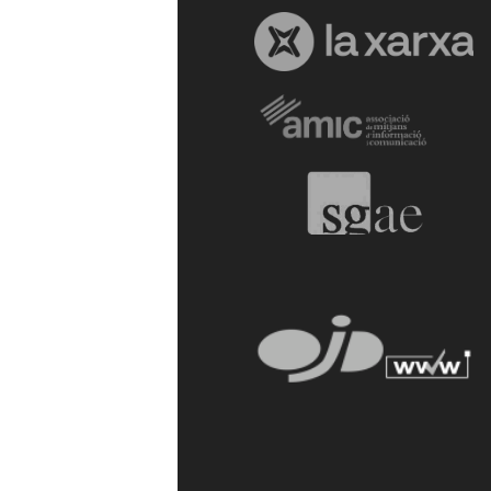
a
r
r
a
g
o
n