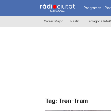
R
Programes | Pòd
Carrer Major
Nàstic
Tarragona InfoP
à
d
i
o
C
Tag: Tren-Tram
i