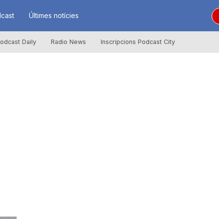
cast
Últimes notícies
odcast Daily
Radio News
Inscripcions Podcast City