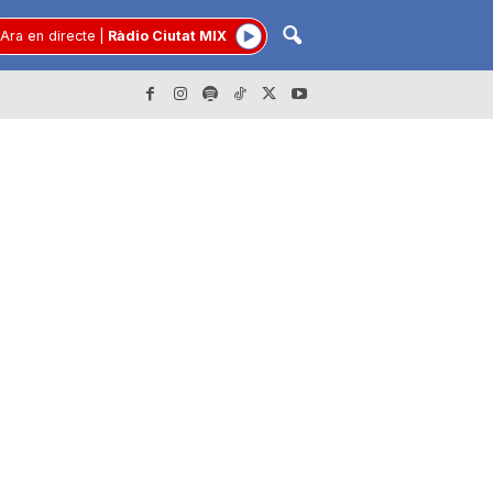
Ara en directe
|
Ràdio Ciutat MIX