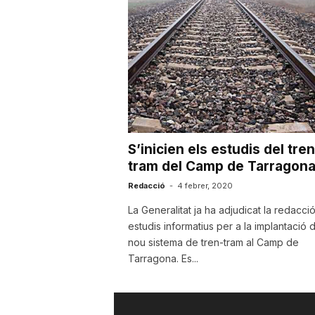
u
t
a
S’inicien els estudis del tren
t
tram del Camp de Tarragon
Redacció
-
4 febrer, 2020
d
La Generalitat ja ha adjudicat la redacci
estudis informatius per a la implantació d
nou sistema de tren-tram al Camp de
e
Tarragona. Es...
T