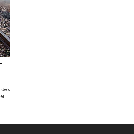
-
a
ó dels
el