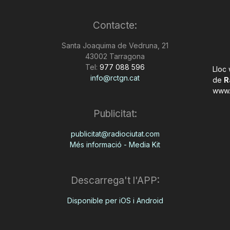
Contacte:
Santa Joaquima de Vedruna, 21
43002 Tarragona
Tel:
977 088 596
Lloc
info@rctgn.cat
de
R
www.
Publicitat:
publicitat@radiociutat.com
Més informació - Media Kit
Descarrega't l'APP:
Disponible per iOS i Android