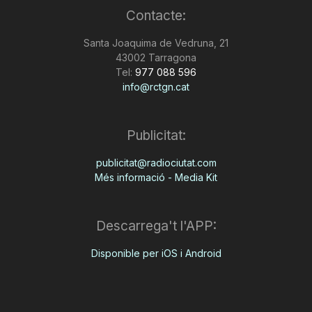
Contacte:
n
Santa Joaquima de Vedruna, 21
43002 Tarragona
a
Tel:
977 088 596
info@rctgn.cat
Publicitat:
publicitat@radiociutat.com
Més informació - Media Kit
Descarrega't l'APP:
Disponible per iOS i Android