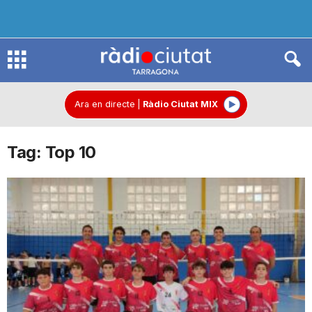
R
à
Ara en directe
|
Ràdio Ciutat MIX
Tag: Top 10
d
i
o
C