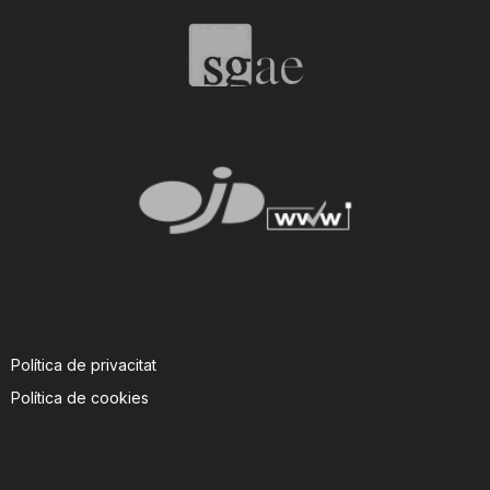
T
a
r
r
a
Política de privacitat
g
Política de cookies
o