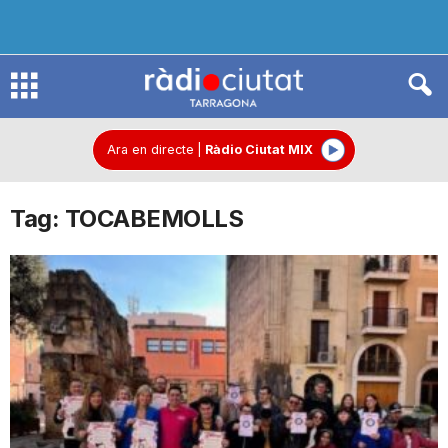
R
à
Ara en directe
|
Ràdio Ciutat MIX
Tag: TOCABEMOLLS
d
i
o
C