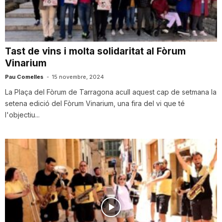
i
u
Tast de vins i molta solidaritat al Fòrum
Vinarium
t
Pau Comelles
-
15 novembre, 2024
La Plaça del Fòrum de Tarragona acull aquest cap de setmana la
setena edició del Fòrum Vinarium, una fira del vi que té
a
l'objectiu...
t
d
e