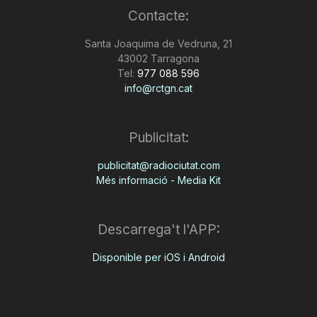
Contacte:
n
Santa Joaquima de Vedruna, 21
43002 Tarragona
a
Tel:
977 088 596
info@rctgn.cat
Publicitat:
publicitat@radiociutat.com
Més informació - Media Kit
Descarrega't l'APP:
Disponible per iOS i Android