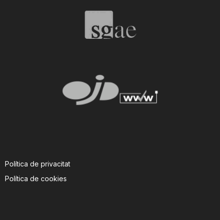
T
a
r
r
a
Política de privacitat
g
Política de cookies
o