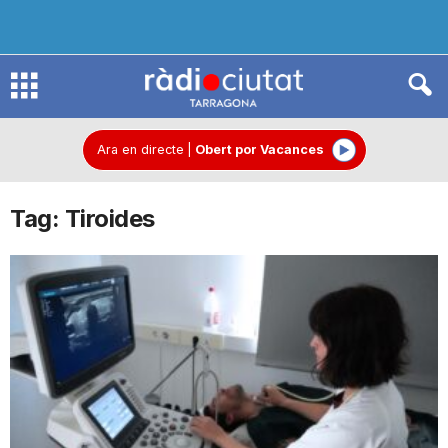
R
à
Ara en directe
|
Obert por Vacances
Tag: Tiroides
d
i
o
C