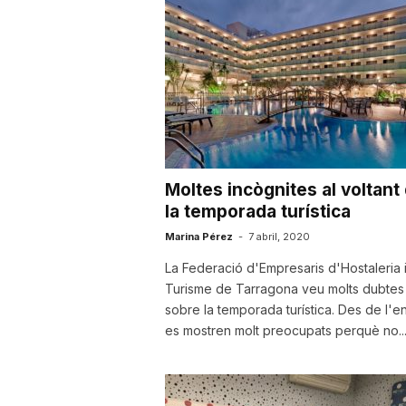
a
r
r
Moltes incògnites al voltant
a
la temporada turística
Marina Pérez
-
7 abril, 2020
g
La Federació d'Empresaris d'Hostaleria 
Turisme de Tarragona veu molts dubtes
sobre la temporada turística. Des de l'ent
o
es mostren molt preocupats perquè no..
n