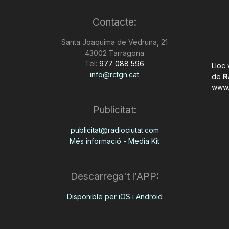
Contacte:
Santa Joaquima de Vedruna, 21
43002 Tarragona
Tel:
977 088 596
Lloc
info@rctgn.cat
de
R
www.
Publicitat:
publicitat@radiociutat.com
Més informació - Media Kit
Descarrega't l'APP:
Disponible per iOS i Android