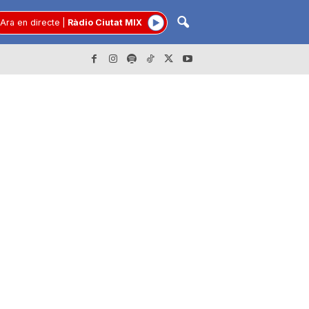
Ara en directe
|
Ràdio Ciutat MIX