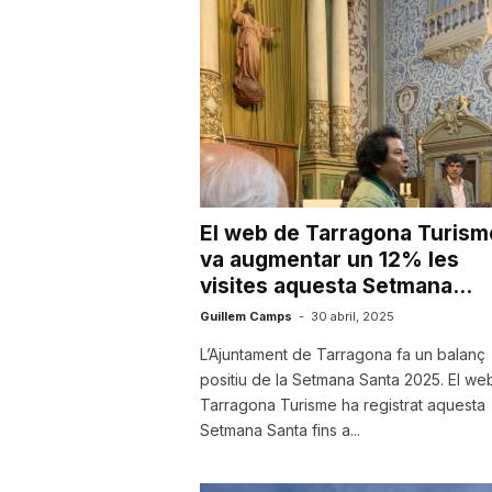
u
t
a
El web de Tarragona Turism
t
va augmentar un 12% les
visites aquesta Setmana...
d
Guillem Camps
-
30 abril, 2025
L’Ajuntament de Tarragona fa un balanç
positiu de la Setmana Santa 2025. El we
e
Tarragona Turisme ha registrat aquesta
Setmana Santa fins a...
T