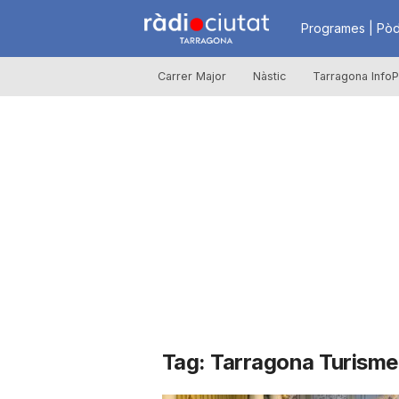
R
Programes | Pòd
Carrer Major
Nàstic
Tarragona InfoP
à
d
i
o
C
Tag: Tarragona Turisme
i