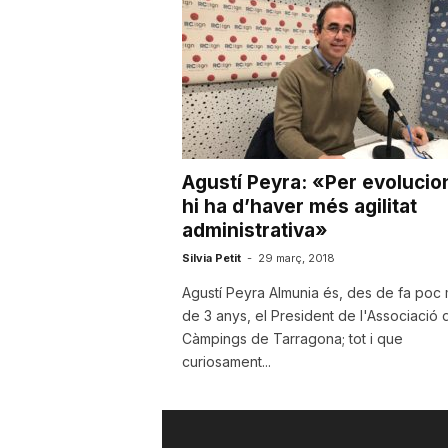
a
Agustí Peyra: «Per evolucion
hi ha d’haver més agilitat
administrativa»
Silvia Petit
-
29 març, 2018
Agustí Peyra Almunia és, des de fa poc
de 3 anys, el President de l'Associació 
Càmpings de Tarragona; tot i que
curiosament...