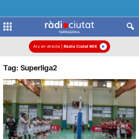
R
à
Ara en directe
|
Ràdio Ciutat MIX
Tag: Superliga2
d
i
o
C