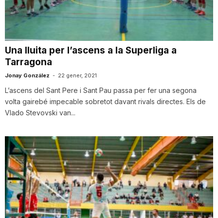
i
u
Una lluita per l’ascens a la Superliga a
Tarragona
t
Jonay González
-
22 gener, 2021
L’ascens del Sant Pere i Sant Pau passa per fer una segona
volta gairebé impecable sobretot davant rivals directes. Els de
a
Vlado Stevovski van...
t
d
e