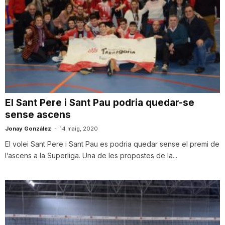
El Sant Pere i Sant Pau podria quedar-se
sense ascens
Jonay González
-
14 maig, 2020
El volei Sant Pere i Sant Pau es podria quedar sense el premi de
l’ascens a la Superliga. Una de les propostes de la...