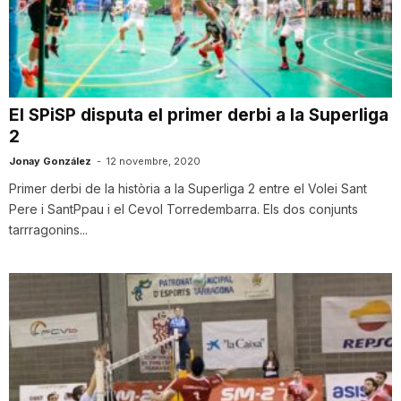
T
a
El SPiSP disputa el primer derbi a la Superliga
2
r
Jonay González
-
12 novembre, 2020
Primer derbi de la història a la Superliga 2 entre el Volei Sant
r
Pere i SantPpau i el Cevol Torredembarra. Els dos conjunts
tarrragonins...
a
g
o