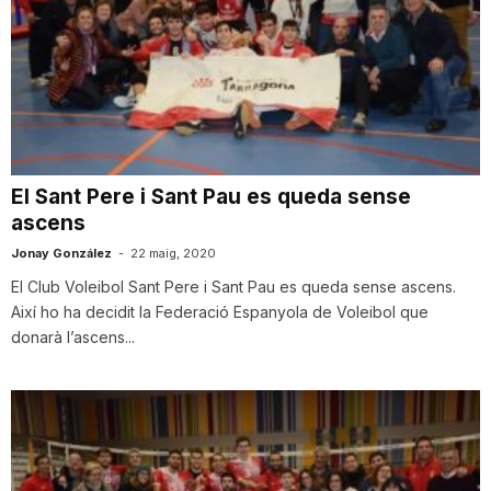
El Sant Pere i Sant Pau es queda sense
ascens
Jonay González
-
22 maig, 2020
El Club Voleibol Sant Pere i Sant Pau es queda sense ascens.
Així ho ha decidit la Federació Espanyola de Voleibol que
donarà l’ascens...