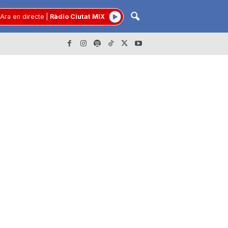
Ara en directe
|
Ràdio Ciutat MIX