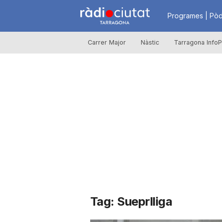
R
Programes | Pòd
Carrer Major
Nàstic
Tarragona InfoP
à
d
i
o
C
Tag: Sueprlliga
i