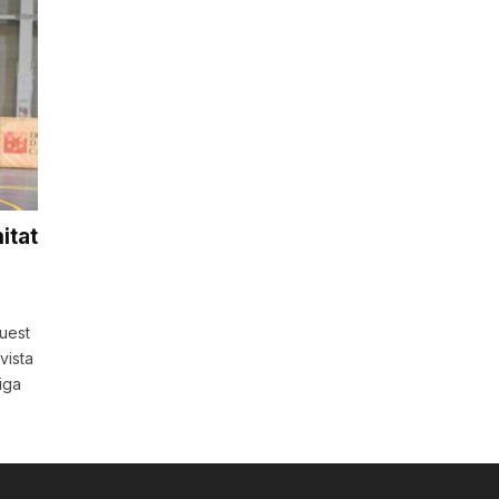
itat
quest
vista
liga