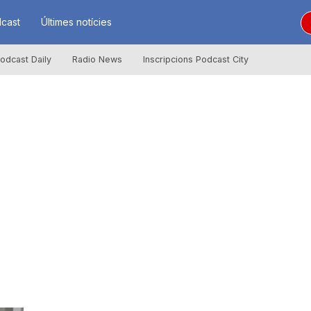
cast
Últimes notícies
odcast Daily
Radio News
Inscripcions Podcast City