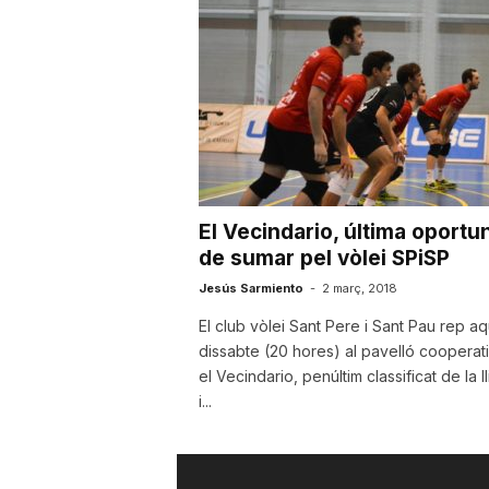
u
t
a
El Vecindario, última oportun
t
de sumar pel vòlei SPiSP
Jesús Sarmiento
-
2 març, 2018
d
El club vòlei Sant Pere i Sant Pau rep a
dissabte (20 hores) al pavelló cooperati
el Vecindario, penúltim classificat de la l
e
i...
T