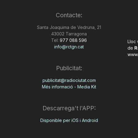
Contacte:
Santa Joaquima de Vedruna, 21
43002 Tarragona
Tel:
977 088 596
Lloc
info@rctgn.cat
de
R
www.
Publicitat:
publicitat@radiociutat.com
Més informació - Media Kit
Descarrega't l'APP:
Disponible per iOS i Android