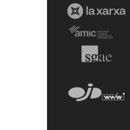
a
r
r
a
g
o
n