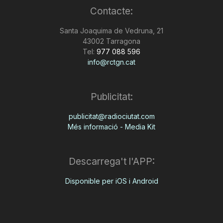
Contacte:
n
Santa Joaquima de Vedruna, 21
43002 Tarragona
a
Tel:
977 088 596
info@rctgn.cat
Publicitat:
publicitat@radiociutat.com
Més informació - Media Kit
Descarrega't l'APP:
Disponible per iOS i Android