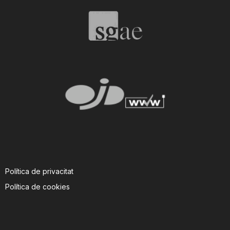
T
a
r
r
a
Política de privacitat
g
Política de cookies
o