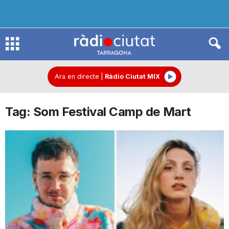
R
à
Ara en directe
|
Ràdio Ciutat MIX
Tag: Som Festival Camp de Mart
d
i
o
C