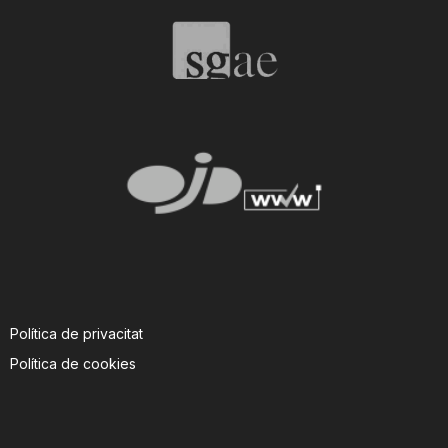
T
a
r
r
a
Política de privacitat
g
Política de cookies
o