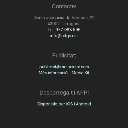
Contacte:
n
Santa Joaquima de Vedruna, 21
43002 Tarragona
a
Tel:
977 088 596
info@rctgn.cat
Publicitat:
publicitat@radiociutat.com
Més informació - Media Kit
Descarrega't l'APP:
Disponible per iOS i Android