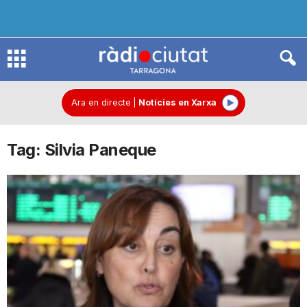
R
à
Ara en directe
|
Notícies en Xarxa
Tag: Silvia Paneque
d
i
o
C