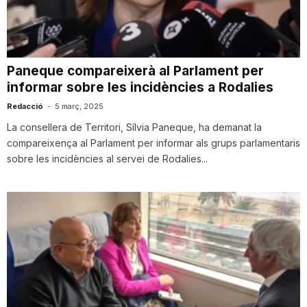
i
u
Paneque compareixerà al Parlament per
informar sobre les incidències a Rodalies
t
Redacció
-
5 març, 2025
La consellera de Territori, Sílvia Paneque, ha demanat la
compareixença al Parlament per informar als grups parlamentaris
a
sobre les incidències al servei de Rodalies...
t
d
e