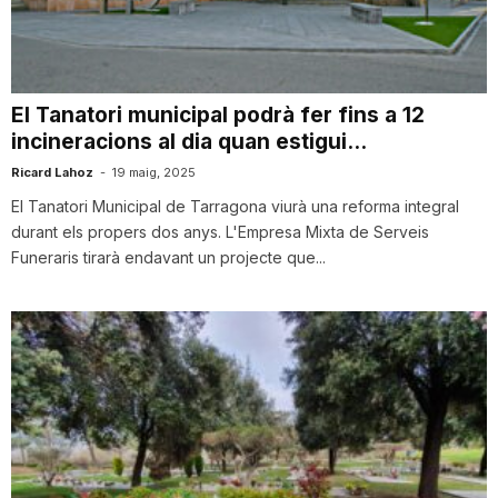
i
u
El Tanatori municipal podrà fer fins a 12
incineracions al dia quan estigui...
t
Ricard Lahoz
-
19 maig, 2025
El Tanatori Municipal de Tarragona viurà una reforma integral
durant els propers dos anys. L'Empresa Mixta de Serveis
a
Funeraris tirarà endavant un projecte que...
t
d
e