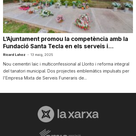
T
a
L’Ajuntament promou la competència amb la
Fundació Santa Tecla en els serveis i...
r
Ricard Lahoz
-
13 maig, 2025
Nou cementiri laic i multiconfessional al Llorito i reforma integral
r
del tanatori municipal. Dos projectes emblemàtics impulsats per
l'Empresa Mixta de Serveis Funeraris de...
a
g
o