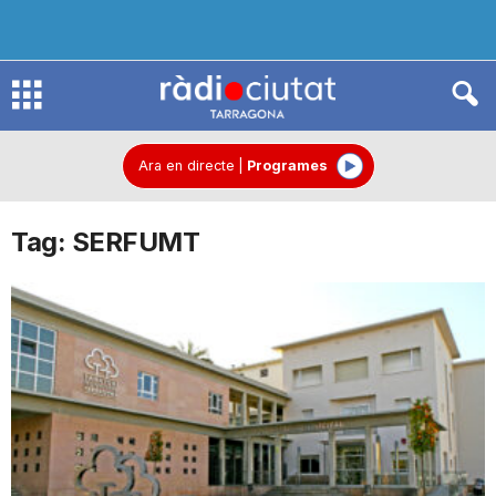
R
à
Ara en directe
|
Programes
Tag: SERFUMT
d
i
o
C