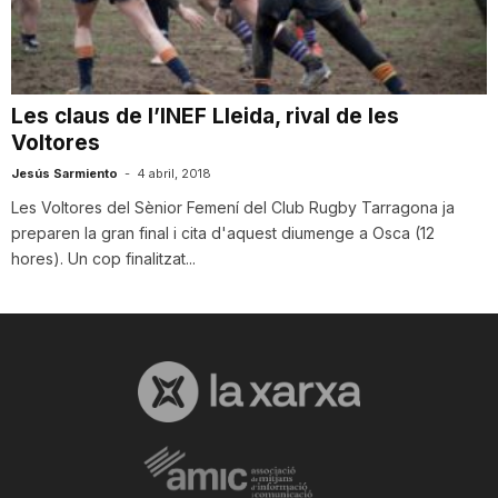
n
a
Les claus de l’INEF Lleida, rival de les
Voltores
Jesús Sarmiento
-
4 abril, 2018
Les Voltores del Sènior Femení del Club Rugby Tarragona ja
preparen la gran final i cita d'aquest diumenge a Osca (12
hores). Un cop finalitzat...