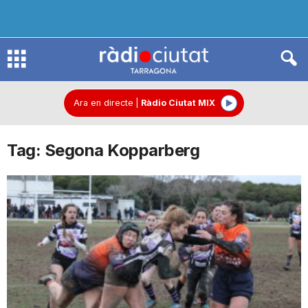
R
à
Ara en directe
|
Ràdio Ciutat MIX
Tag: Segona Kopparberg
d
i
o
C