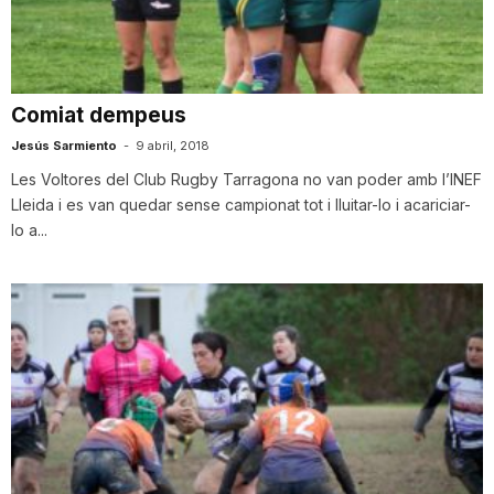
T
a
Comiat dempeus
Jesús Sarmiento
-
9 abril, 2018
r
Les Voltores del Club Rugby Tarragona no van poder amb l’INEF
Lleida i es van quedar sense campionat tot i lluitar-lo i acariciar-
lo a...
r
a
g
o