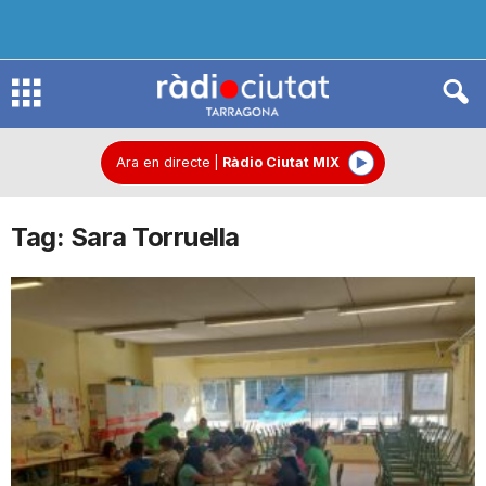
R
à
Ara en directe
|
Ràdio Ciutat MIX
Tag: Sara Torruella
d
i
o
C