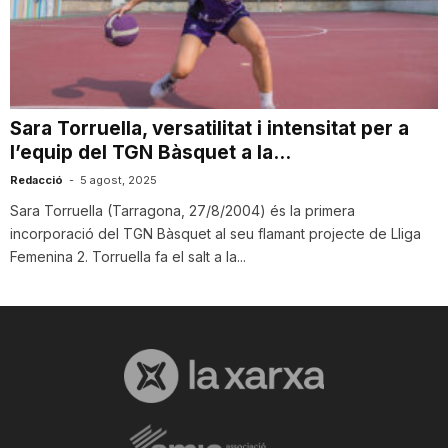
T
a
Sara Torruella, versatilitat i intensitat per a
l’equip del TGN Bàsquet a la...
r
Redacció
-
5 agost, 2025
Sara Torruella (Tarragona, 27/8/2004) és la primera
r
incorporació del TGN Bàsquet al seu flamant projecte de Lliga
Femenina 2. Torruella fa el salt a la...
a
g
o