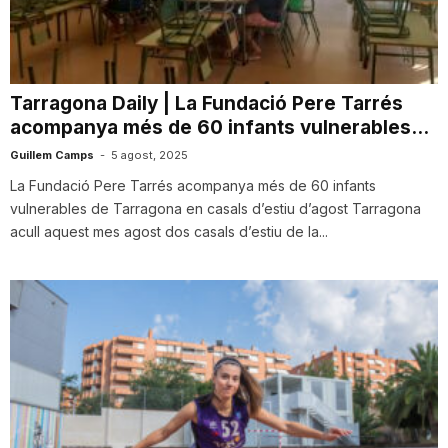
i
u
Tarragona Daily | La Fundació Pere Tarrés
acompanya més de 60 infants vulnerables...
t
Guillem Camps
-
5 agost, 2025
La Fundació Pere Tarrés acompanya més de 60 infants
vulnerables de Tarragona en casals d’estiu d’agost Tarragona
a
acull aquest mes agost dos casals d’estiu de la...
t
d
e