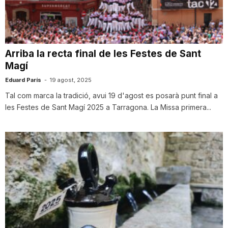
T
a
Arriba la recta final de les Festes de Sant
Magí
r
Eduard París
-
19 agost, 2025
Tal com marca la tradició, avui 19 d'agost es posarà punt final a
les Festes de Sant Magí 2025 a Tarragona. La Missa primera...
r
a
g
o