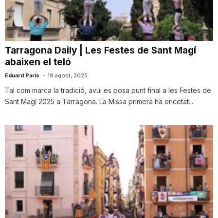
i
u
Tarragona Daily | Les Festes de Sant Magí
abaixen el teló
t
Eduard París
-
19 agost, 2025
Tal com marca la tradició, avui es posa punt final a les Festes de
Sant Magí 2025 a Tarragona. La Missa primera ha encetat...
a
t
d
e