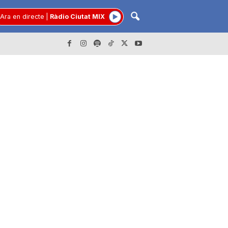
Ara en directe
|
Ràdio Ciutat MIX