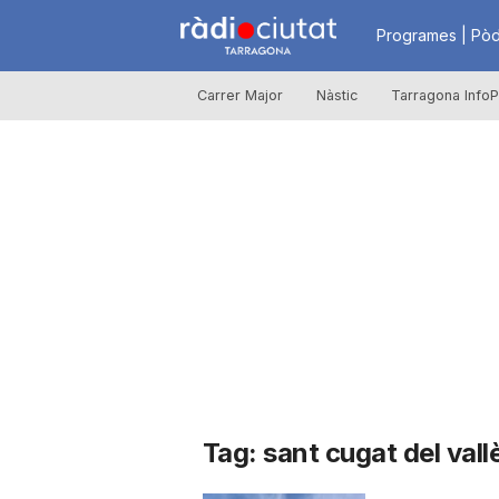
R
Programes | Pòd
Carrer Major
Nàstic
Tarragona InfoP
à
d
i
o
C
Tag: sant cugat del vall
i