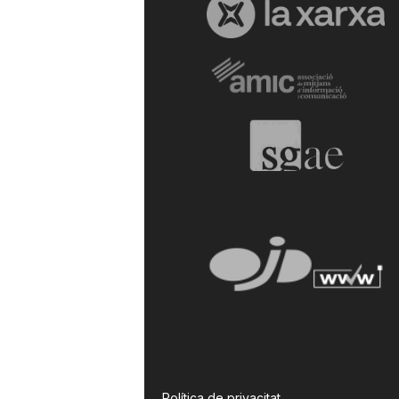
a
r
r
a
g
o
n
Política de privacitat