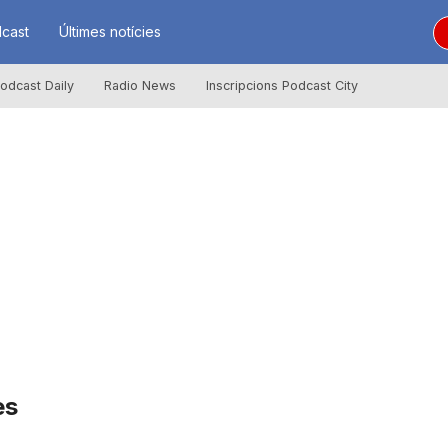
cast
Últimes notícies
odcast Daily
Radio News
Inscripcions Podcast City
ès