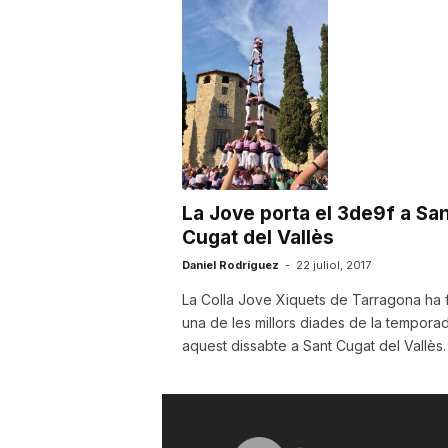
u
t
a
La Jove porta el 3de9f a San
t
Cugat del Vallès
Daniel Rodríguez
-
22 juliol, 2017
d
La Colla Jove Xiquets de Tarragona ha 
una de les millors diades de la tempora
aquest dissabte a Sant Cugat del Vallès. 
e
T