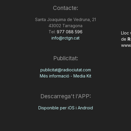
Contacte:
Santa Joaquima de Vedruna, 21
43002 Tarragona
Tel:
977 088 596
Lloc
info@rctgn.cat
de
R
www.
Publicitat:
publicitat@radiociutat.com
Més informació - Media Kit
Descarrega't l'APP:
Disponible per iOS i Android