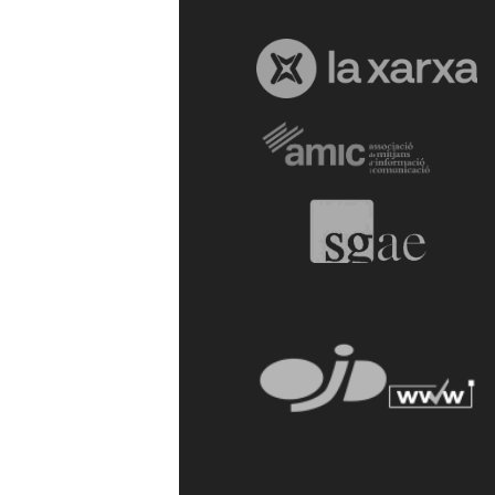
a
r
r
a
g
o
n