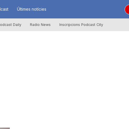
cast
Últimes notícies
odcast Daily
Radio News
Inscripcions Podcast City