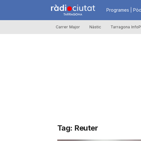
R
Programes | Pòd
Carrer Major
Nàstic
Tarragona InfoP
à
d
i
o
C
Tag: Reuter
i