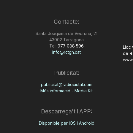
Contacte:
Santa Joaquima de Vedruna, 21
43002 Tarragona
Tel:
977 088 596
Lloc
info@rctgn.cat
de
R
www.
Publicitat:
publicitat@radiociutat.com
Més informació - Media Kit
Descarrega't l'APP:
Disponible per iOS i Android