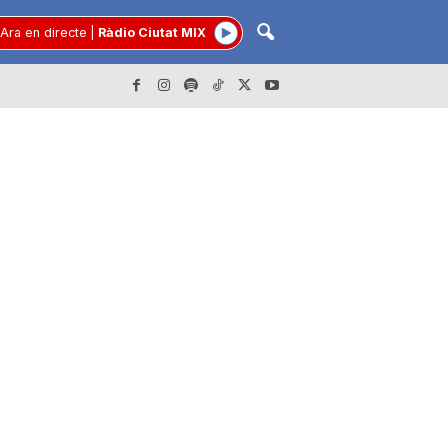
Ara en directe
|
Ràdio Ciutat MIX