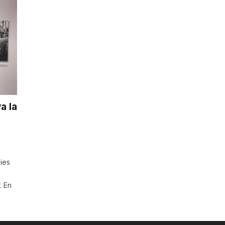
a la
ies
. En