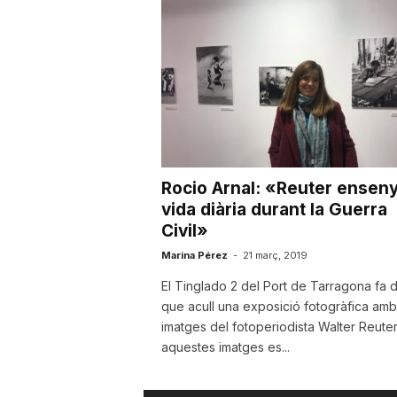
u
t
a
Rocio Arnal: «Reuter enseny
t
vida diària durant la Guerra
Civil»
d
Marina Pérez
-
21 març, 2019
El Tinglado 2 del Port de Tarragona fa d
que acull una exposició fotogràfica amb
e
imatges del fotoperiodista Walter Reuter
aquestes imatges es...
T