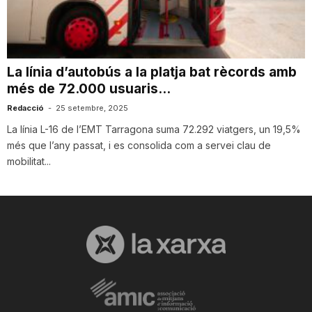
i
u
La línia d’autobús a la platja bat rècords amb
més de 72.000 usuaris...
t
Redacció
-
25 setembre, 2025
La línia L-16 de l’EMT Tarragona suma 72.292 viatgers, un 19,5%
més que l’any passat, i es consolida com a servei clau de
a
mobilitat...
t
d
e