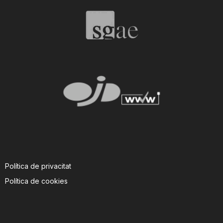
T
a
r
r
a
Política de privacitat
g
Política de cookies
o