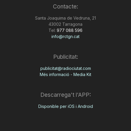
Contacte:
n
Santa Joaquima de Vedruna, 21
43002 Tarragona
a
Tel:
977 088 596
info@rctgn.cat
Publicitat:
publicitat@radiociutat.com
Més informació - Media Kit
Descarrega't l'APP:
Disponible per iOS i Android