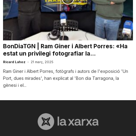
n
a
BonDiaTGN | Ram Giner i Albert Porres: «Ha
estat un privilegi fotografiar la...
Ricard Lahoz
-
21 març, 2025
Ram Giner i Albert Porres, fotògrafs i autors de l'exposició 'Un
Port, dues mirades', han explicat al 'Bon dia Tarragona, la
gènesi i el...