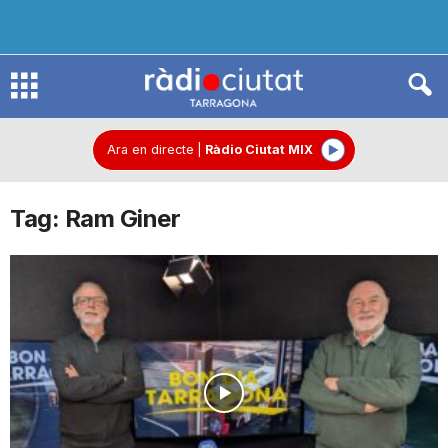
R
à
Ara en directe
|
Ràdio Ciutat MIX
Tag: Ram Giner
d
i
o
C