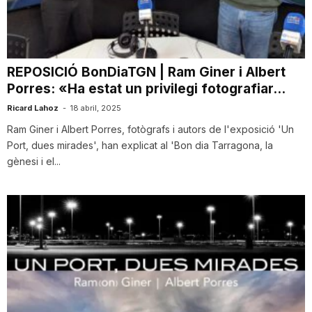
i
u
REPOSICIÓ BonDiaTGN | Ram Giner i Albert
Porres: «Ha estat un privilegi fotografiar...
t
Ricard Lahoz
-
18 abril, 2025
Ram Giner i Albert Porres, fotògrafs i autors de l'exposició 'Un
Port, dues mirades', han explicat al 'Bon dia Tarragona, la
a
gènesi i el...
t
d
e