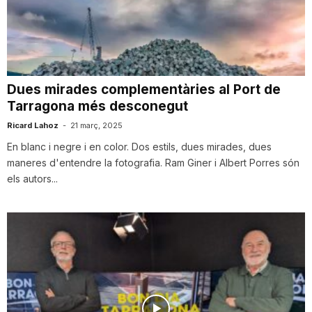
T
a
Dues mirades complementàries al Port de
Tarragona més desconegut
r
Ricard Lahoz
-
21 març, 2025
En blanc i negre i en color. Dos estils, dues mirades, dues
r
maneres d'entendre la fotografia. Ram Giner i Albert Porres són
els autors...
a
g
o