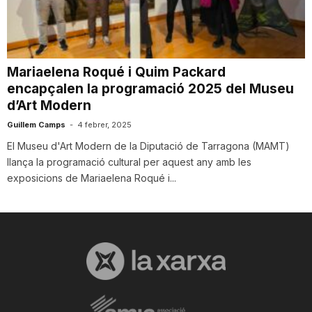
i
u
Mariaelena Roqué i Quim Packard
encapçalen la programació 2025 del Museu
d’Art Modern
t
Guillem Camps
-
4 febrer, 2025
El Museu d'Art Modern de la Diputació de Tarragona (MAMT)
a
llança la programació cultural per aquest any amb les
exposicions de Mariaelena Roqué i...
t
d
e