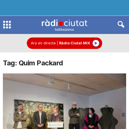
R
à
Ara en directe
|
Ràdio Ciutat MIX
Tag: Quim Packard
d
i
o
C