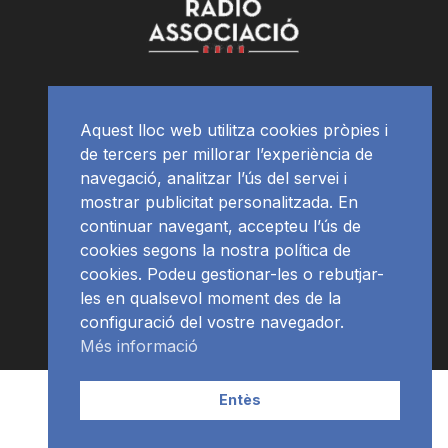
Aquest lloc web utilitza cookies pròpies i
de tercers per millorar l’experiència de
navegació, analitzar l’ús del servei i
mostrar publicitat personalitzada. En
continuar navegant, accepteu l’ús de
cookies segons la nostra política de
cookies. Podeu gestionar-les o rebutjar-
les en qualsevol moment des de la
configuració del vostre navegador.
Més informació
Contacte | Publicitat
APP
Programació
RàdioNews
Entès
Subscriu-te al newsletter
© Ràdio Ciutat de Tarragona