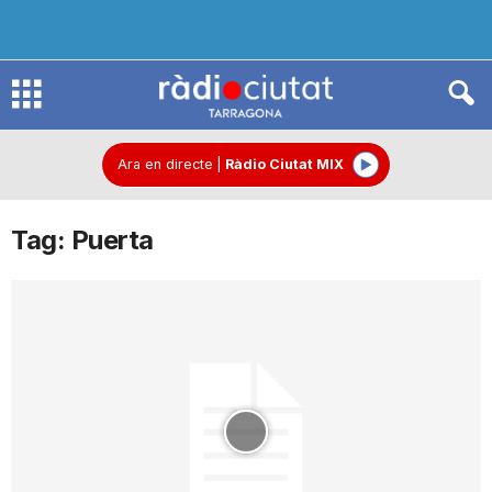
R
à
Ara en directe
|
Ràdio Ciutat MIX
Tag: Puerta
d
i
o
C