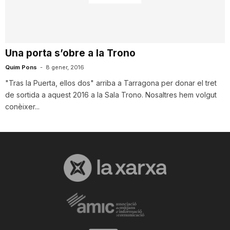
i
u
Una porta s’obre a la Trono
Quim Pons
-
8 gener, 2016
t
"Tras la Puerta, ellos dos" arriba a Tarragona per donar el tret
de sortida a aquest 2016 a la Sala Trono. Nosaltres hem volgut
conèixer...
a
t
d
e