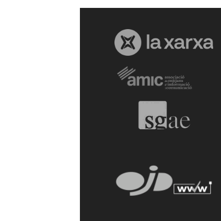
a
r
r
a
g
o
n