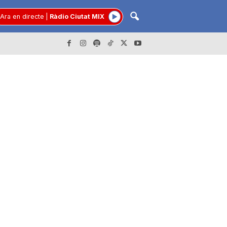
Ara en directe
|
Ràdio Ciutat MIX