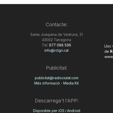
Contacte:
Santa Joaquima de Vedruna, 21
43002 Tarragona
Tel:
977 088 596
Lloc
info@rctgn.cat
de
R
www.
Publicitat:
publicitat@radiociutat.com
Més informació - Media Kit
Descarrega't l'APP:
Disponible per iOS i Android