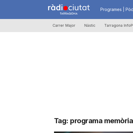
R
Programes | Pòd
Carrer Major
Nàstic
Tarragona InfoP
à
d
i
o
C
Tag: programa memòria
i