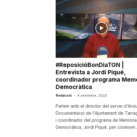
u
t
a
#ReposicióBonDiaTGN |
t
Entrevista a Jordi Piqué,
coordinador programa Memò
Democràtica
d
Redacció
-
4 setembre, 2023
Parlem amb el director del servei d'Arxiu
e
Documentació de l'Ajuntament de Tarra
i coordinador del programa de Memòria
T
Democràtica, Jordi Piqué, per conèixer..