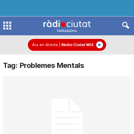
R
à
Ara en directe
|
Ràdio Ciutat MIX
Tag: Problemes Mentals
d
i
o
C