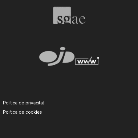
T
a
r
r
a
Política de privacitat
g
Política de cookies
o