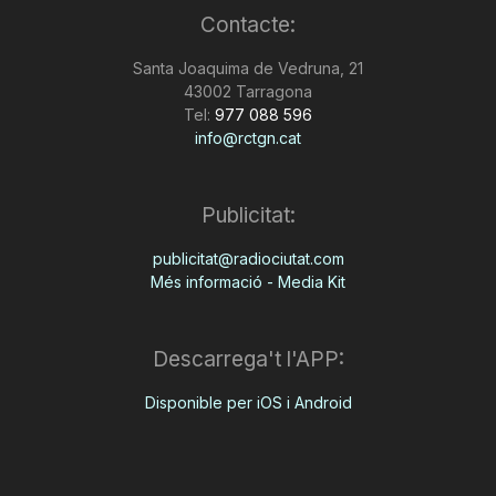
Contacte:
n
Santa Joaquima de Vedruna, 21
43002 Tarragona
a
Tel:
977 088 596
info@rctgn.cat
Publicitat:
publicitat@radiociutat.com
Més informació - Media Kit
Descarrega't l'APP:
Disponible per iOS i Android