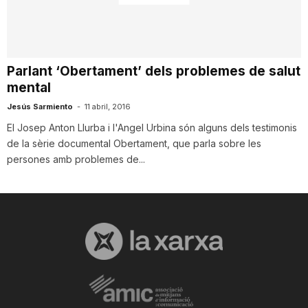
i
u
Parlant ‘Obertament’ dels problemes de salut
mental
t
Jesús Sarmiento
-
11 abril, 2016
El Josep Anton Llurba i l'Angel Urbina són alguns dels testimonis
de la sèrie documental Obertament, que parla sobre les
a
persones amb problemes de...
t
d
e