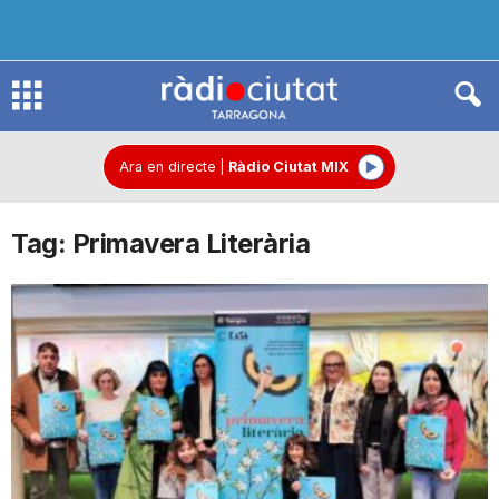
R
à
Ara en directe
|
Ràdio Ciutat MIX
Tag: Primavera Literària
d
i
o
C