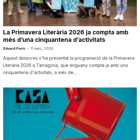
i
u
La Primavera Literària 2026 ja compta amb
més d’una cinquantena d’activitats
t
Eduard París
-
11 març, 2026
Aquest dimecres s'ha presentat la programació de la Primavera
Literària 2026 a Tarragona, que enguany compta ja amb una
a
cinquantena d'activitats, a més de...
t
d
e