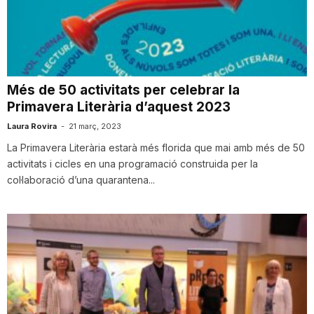
T
a
Més de 50 activitats per celebrar la
Primavera Literària d’aquest 2023
r
Laura Rovira
-
21 març, 2023
La Primavera Literària estarà més florida que mai amb més de 50
r
activitats i cicles en una programació construida per la
col·laboració d’una quarantena...
a
g
o