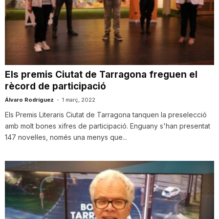
n
a
Els premis Ciutat de Tarragona freguen el
rècord de participació
Álvaro Rodriguez
-
1 març, 2022
Els Premis Literaris Ciutat de Tarragona tanquen la preselecció
amb molt bones xifres de participació. Enguany s'han presentat
147 novel·les, només una menys que...