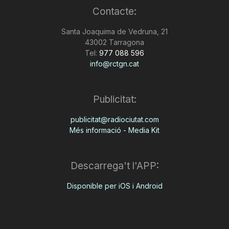
Contacte:
n
Santa Joaquima de Vedruna, 21
43002 Tarragona
a
Tel:
977 088 596
info@rctgn.cat
Publicitat:
publicitat@radiociutat.com
Més informació - Media Kit
Descarrega't l'APP:
Disponible per iOS i Android