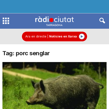
R
à
Ara en directe
|
Notícies en Xarxa
Tag: porc senglar
d
i
o
C