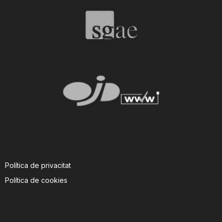
T
a
r
r
a
Política de privacitat
g
Política de cookies
o