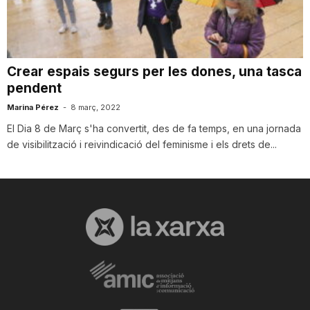
i
u
Crear espais segurs per les dones, una tasca
pendent
t
Marina Pérez
-
8 març, 2022
El Dia 8 de Març s'ha convertit, des de fa temps, en una jornada
de visibilització i reivindicació del feminisme i els drets de...
a
t
d
e