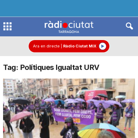
R
à
Ara en directe
|
Ràdio Ciutat MIX
Tag: Polítiques Igualtat URV
d
i
o
C