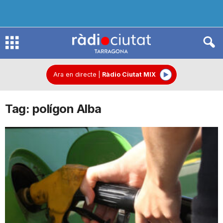
R
à
Ara en directe
|
Ràdio Ciutat MIX
Tag: polígon Alba
d
i
o
C