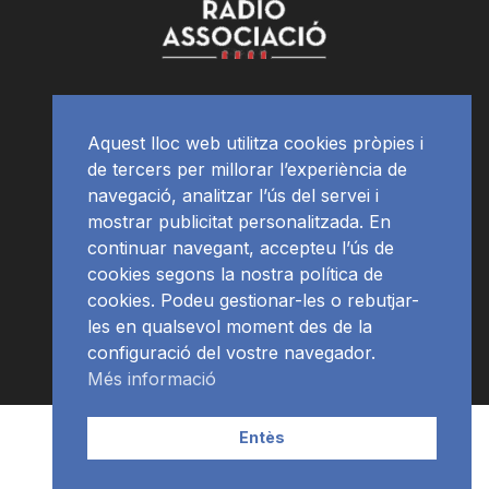
Aquest lloc web utilitza cookies pròpies i
de tercers per millorar l’experiència de
navegació, analitzar l’ús del servei i
mostrar publicitat personalitzada. En
continuar navegant, accepteu l’ús de
cookies segons la nostra política de
cookies. Podeu gestionar-les o rebutjar-
les en qualsevol moment des de la
configuració del vostre navegador.
Més informació
Contacte | Publicitat
APP
Programació
RàdioNews
Entès
Subscriu-te al newsletter
© Ràdio Ciutat de Tarragona