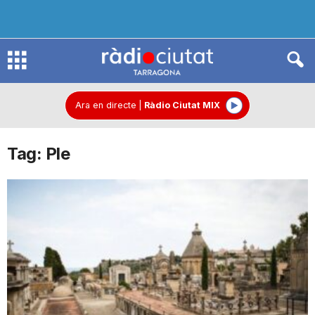
R
à
Ara en directe
|
Ràdio Ciutat MIX
Tag: Ple
d
i
o
C