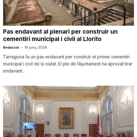
i
u
Pas endavant al plenari per construir un
cementiri municipal i civil al Llorito
t
Redacció
-
19 juny, 2026
Tarragona fa un pas endavant per construir el primer cementiri
municipal i civil de la ciutat. El ple de l’Ajuntament ha aprovat tirar
a
endavant...
t
d
e