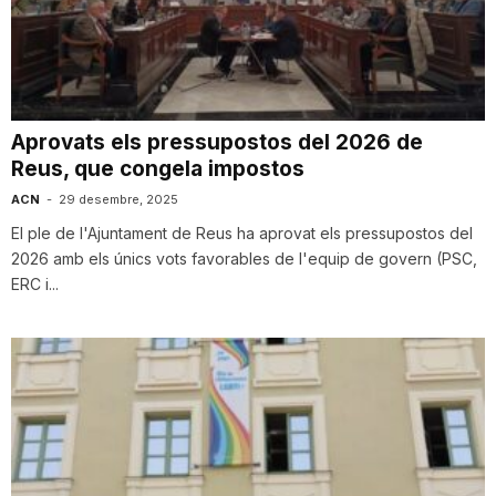
T
a
Aprovats els pressupostos del 2026 de
Reus, que congela impostos
r
ACN
-
29 desembre, 2025
El ple de l'Ajuntament de Reus ha aprovat els pressupostos del
r
2026 amb els únics vots favorables de l'equip de govern (PSC,
ERC i...
a
g
o