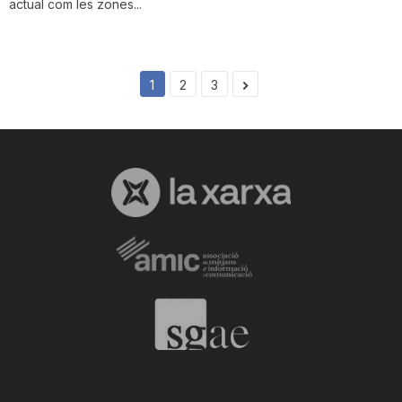
actual com les zones...
1
2
3