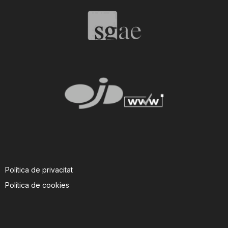
T
a
r
r
a
Política de privacitat
g
Política de cookies
o