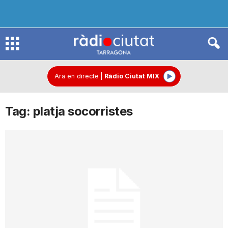
R
à
Ara en directe
|
Ràdio Ciutat MIX
Tag: platja socorristes
d
i
o
C