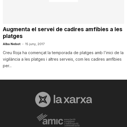
i
u
Augmenta el servei de cadires amfíbies a les
platges
t
Alba Nebot
-
15 juny, 2017
Creu Roja ha començat la temporada de platges amb l'inici de la
vigilància a les platges i altres serveis, com les cadires amfíbies
a
per...
t
d
e