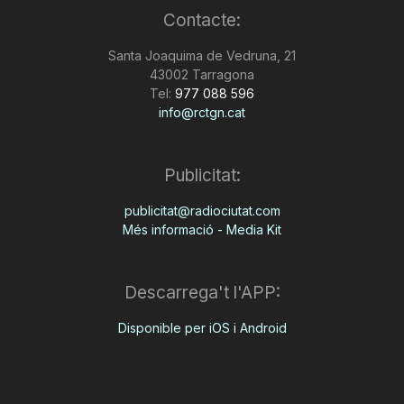
Contacte:
n
Santa Joaquima de Vedruna, 21
43002 Tarragona
a
Tel:
977 088 596
info@rctgn.cat
Publicitat:
publicitat@radiociutat.com
Més informació - Media Kit
Descarrega't l'APP:
Disponible per iOS i Android