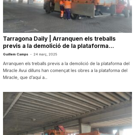
T
a
Tarragona Daily | Arranquen els treballs
previs a la demolició de la plataforma...
r
Guillem Camps
-
24 març, 2025
Arranquen els treballs previs a la demolició de la plataforma del
r
Miracle Avui dilluns han començat les obres a la plataforma del
Miracle, que d’aquí a...
a
g
o