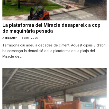
i
u
La plataforma del Miracle desapareix a cop
de maquinària pesada
t
Adrià Duch
-
3 abril, 2025
Tarragona diu adeu a dècades de ciment. Aquest dijous 3 d’abril
ha començat la demolició de la plataforma de la platja del
a
Miracle de...
t
d
e