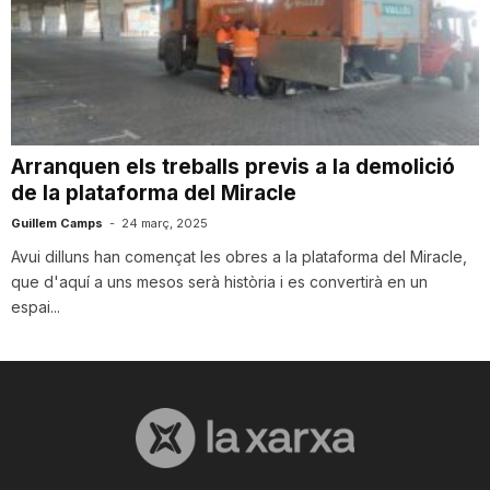
n
a
Arranquen els treballs previs a la demolició
de la plataforma del Miracle
Guillem Camps
-
24 març, 2025
Avui dilluns han començat les obres a la plataforma del Miracle,
que d'aquí a uns mesos serà història i es convertirà en un
espai...