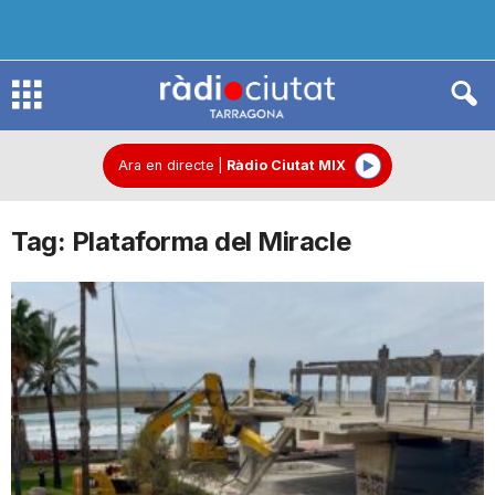
R
à
Ara en directe
|
Ràdio Ciutat MIX
Tag: Plataforma del Miracle
d
i
o
C