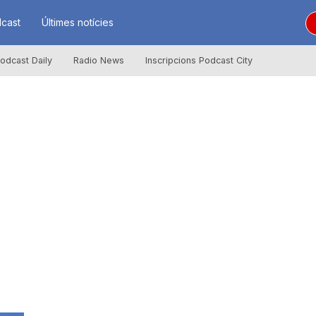
cast
Últimes notícies
odcast Daily
Radio News
Inscripcions Podcast City