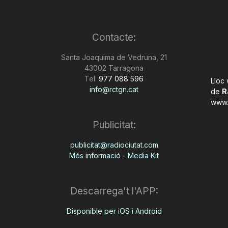
Contacte:
Santa Joaquima de Vedruna, 21
43002 Tarragona
Tel:
977 088 596
Lloc
info@rctgn.cat
de
R
www.
Publicitat:
publicitat@radiociutat.com
Més informació - Media Kit
Descarrega't l'APP:
Disponible per iOS i Android