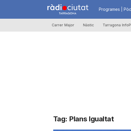
R
Programes | Pòd
Carrer Major
Nàstic
Tarragona InfoP
à
d
i
o
C
Tag: Plans Igualtat
i