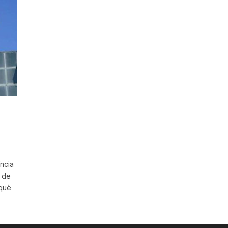
ncia
 de
rquè