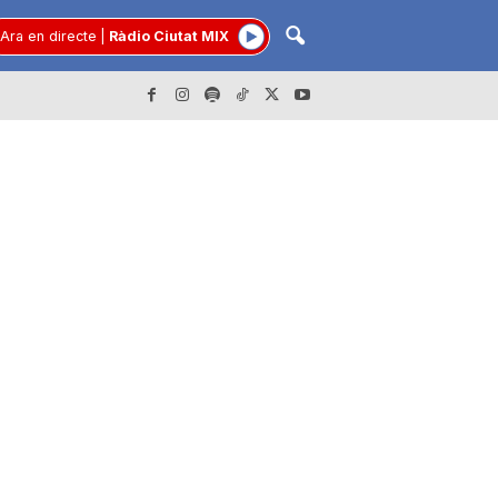
Ara en directe
|
Ràdio Ciutat MIX