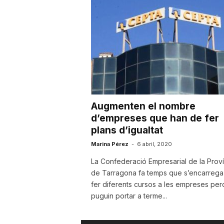
u
t
a
Augmenten el nombre
t
d’empreses que han de fer
plans d’igualtat
d
Marina Pérez
-
6 abril, 2020
La Confederació Empresarial de la Proví
de Tarragona fa temps que s’encarrega
e
fer diferents cursos a les empreses pe
puguin portar a terme...
T