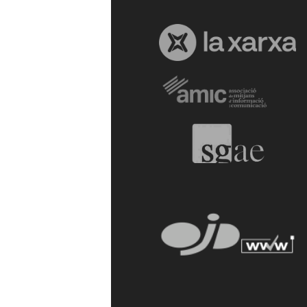
a
r
r
a
g
o
n