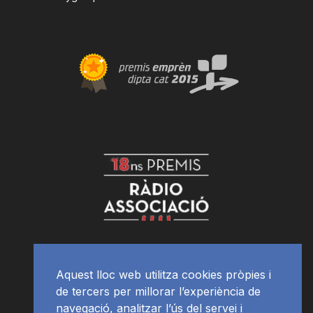
Aquest lloc web utilitza cookies pròpies i
de tercers per millorar l’experiència de
navegació, analitzar l’ús del servei i