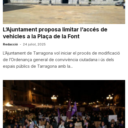
i
u
L’Ajuntament proposa limitar l’accés de
vehicles a la Plaça de la Font
t
Redacció
-
24 juliol, 2025
L’Ajuntament de Tarragona vol iniciar el procés de modificació
de l’Ordenança general de convivència ciutadana i ús dels
a
espais públics de Tarragona amb la...
t
d
e