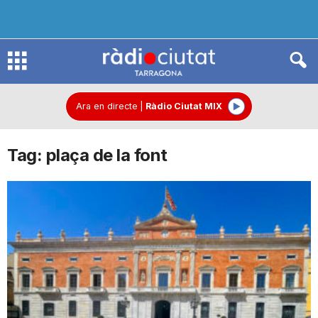
R
à
Ara en directe
|
Ràdio Ciutat MIX
Tag: plaça de la font
d
i
o
C