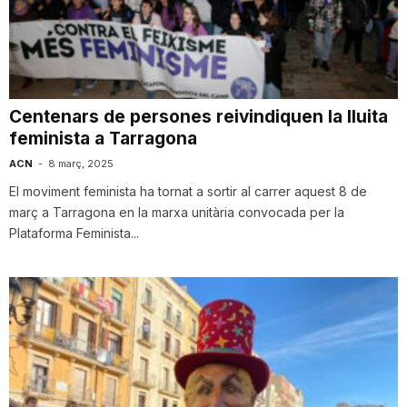
T
a
Centenars de persones reivindiquen la lluita
feminista a Tarragona
r
ACN
-
8 març, 2025
El moviment feminista ha tornat a sortir al carrer aquest 8 de
r
març a Tarragona en la marxa unitària convocada per la
Plataforma Feminista...
a
g
o