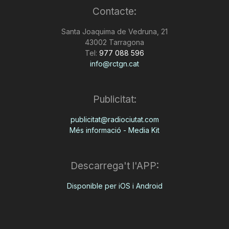
Contacte:
n
Santa Joaquima de Vedruna, 21
43002 Tarragona
a
Tel:
977 088 596
info@rctgn.cat
Publicitat:
publicitat@radiociutat.com
Més informació - Media Kit
Descarrega't l'APP:
Disponible per iOS i Android