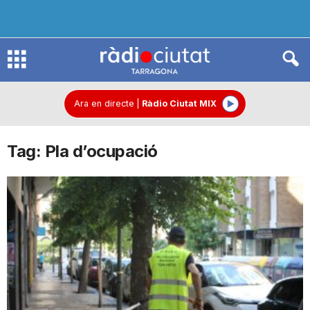
R
à
Ara en directe
|
Ràdio Ciutat MIX
Tag: Pla d’ocupació
d
i
o
C