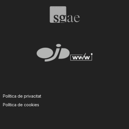
T
a
r
r
a
Política de privacitat
g
Política de cookies
o