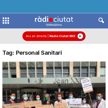
R
à
Ara en directe
|
Ràdio Ciutat MIX
Tag: Personal Sanitari
d
i
o
C