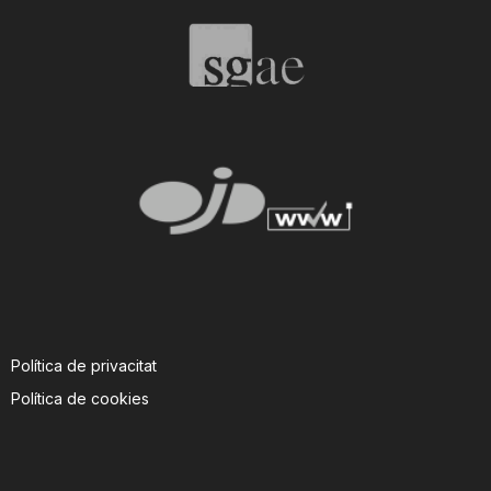
T
a
r
r
a
Política de privacitat
g
Política de cookies
o