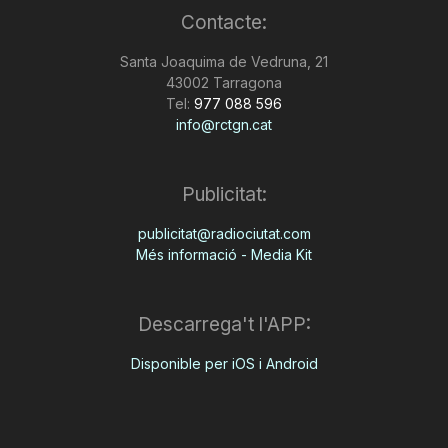
Contacte:
n
Santa Joaquima de Vedruna, 21
43002 Tarragona
a
Tel:
977 088 596
info@rctgn.cat
Publicitat:
publicitat@radiociutat.com
Més informació - Media Kit
Descarrega't l'APP:
Disponible per iOS i Android