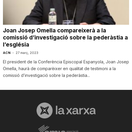
i
u
Joan Josep Omella compareixerà a la
comissió d’investigació sobre la pederàstia a
l’església
t
ACN
-
27 març, 2023
El president de la Conferència Episcopal Espanyola, Joan Josep
a
Omella, haurà de comparèixer en qualitat de testimoni a la
comissió d’investigació sobre la pederàstia...
t
d
e