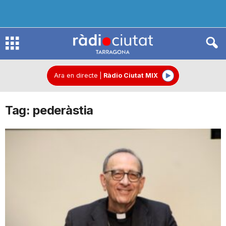
R
à
Ara en directe
|
Ràdio Ciutat MIX
Tag: pederàstia
d
i
o
C