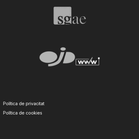
T
a
r
r
a
Política de privacitat
g
Política de cookies
o