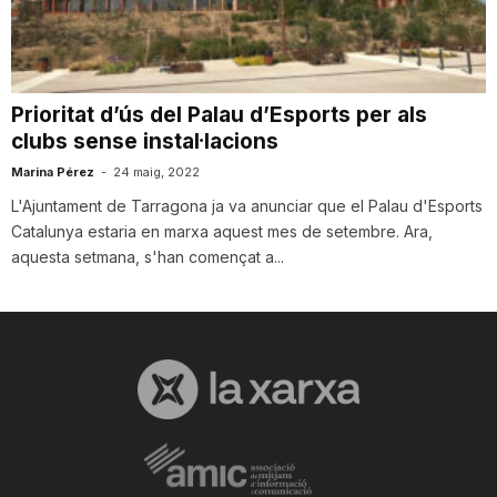
i
u
Prioritat d’ús del Palau d’Esports per als
clubs sense instal·lacions
t
Marina Pérez
-
24 maig, 2022
L'Ajuntament de Tarragona ja va anunciar que el Palau d'Esports
Catalunya estaria en marxa aquest mes de setembre. Ara,
a
aquesta setmana, s'han començat a...
t
d
e