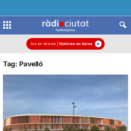
R
à
Ara en directe
|
Notícies en Xarxa
Tag: Pavelló
d
i
o
C