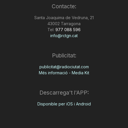
Contacte:
n
Santa Joaquima de Vedruna, 21
43002 Tarragona
a
Tel:
977 088 596
info@rctgn.cat
Publicitat:
publicitat@radiociutat.com
Més informació - Media Kit
Descarrega't l'APP:
Disponible per iOS i Android