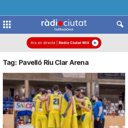
R
à
Ara en directe
|
Ràdio Ciutat MIX
Tag: Pavelló Riu Clar Arena
d
i
o
C