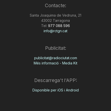
Contacte:
n
Santa Joaquima de Vedruna, 21
43002 Tarragona
a
Tel:
977 088 596
info@rctgn.cat
Publicitat:
publicitat@radiociutat.com
Més informació - Media Kit
Descarrega't l'APP:
Disponible per iOS i Android