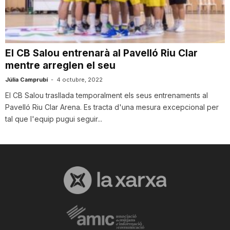
i
u
El CB Salou entrenarà al Pavelló Riu Clar
mentre arreglen el seu
t
Júlia Camprubí
-
4 octubre, 2022
El CB Salou trasllada temporalment els seus entrenaments al
Pavelló Riu Clar Arena. Es tracta d'una mesura excepcional per
a
tal que l'equip pugui seguir...
t
d
e