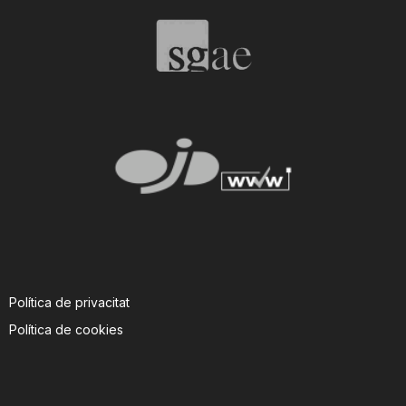
T
a
r
r
a
Política de privacitat
g
Política de cookies
o