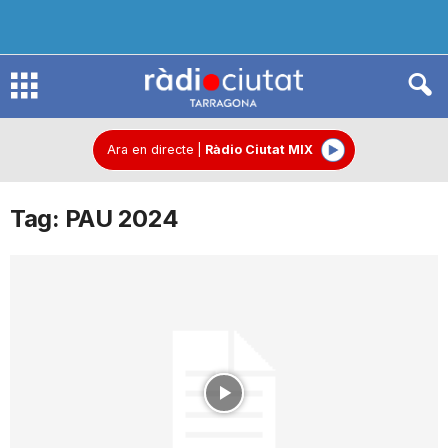
R
à
Ara en directe
|
Ràdio Ciutat MIX
Tag: PAU 2024
d
i
o
C