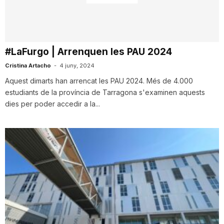
i
u
#LaFurgo | Arrenquen les PAU 2024
Cristina Artacho
-
4 juny, 2024
t
Aquest dimarts han arrencat les PAU 2024. Més de 4.000
estudiants de la província de Tarragona s'examinen aquests
dies per poder accedir a la...
a
t
d
e