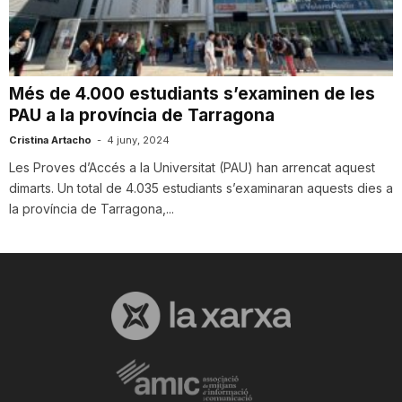
T
a
Més de 4.000 estudiants s’examinen de les
PAU a la província de Tarragona
r
Cristina Artacho
-
4 juny, 2024
Les Proves d’Accés a la Universitat (PAU) han arrencat aquest
dimarts. Un total de 4.035 estudiants s’examinaran aquests dies a
r
la província de Tarragona,...
a
g
o