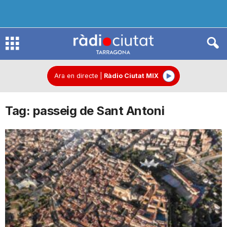
R
à
Ara en directe
|
Ràdio Ciutat MIX
Tag: passeig de Sant Antoni
d
i
o
C