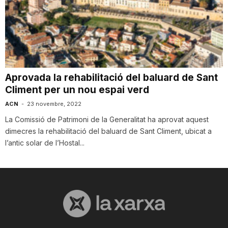
T
a
Aprovada la rehabilitació del baluard de Sant
r
Climent per un nou espai verd
ACN
-
23 novembre, 2022
r
La Comissió de Patrimoni de la Generalitat ha aprovat aquest
dimecres la rehabilitació del baluard de Sant Climent, ubicat a
a
l’antic solar de l’Hostal...
g
o