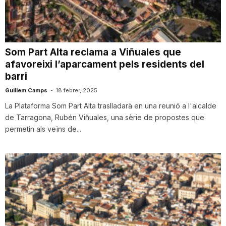
i
u
Som Part Alta reclama a Viñuales que
afavoreixi l’aparcament pels residents del
barri
t
Guillem Camps
-
18 febrer, 2025
La Plataforma Som Part Alta traslladarà en una reunió a l'alcalde
a
de Tarragona, Rubén Viñuales, una sèrie de propostes que
permetin als veïns de...
t
d
e