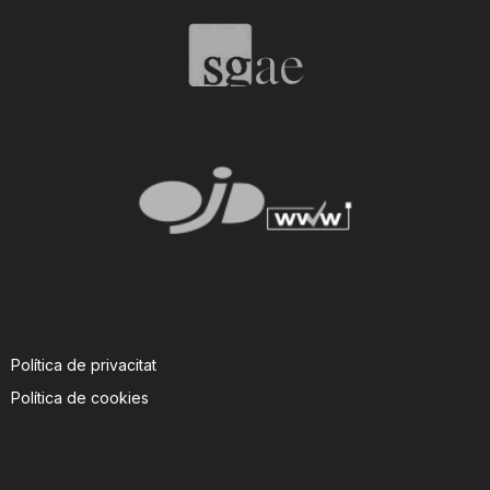
T
a
r
r
a
Política de privacitat
g
Política de cookies
o