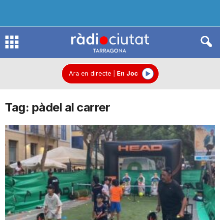
R
à
Ara en directe
|
En Joc
Tag: pàdel al carrer
d
i
o
C