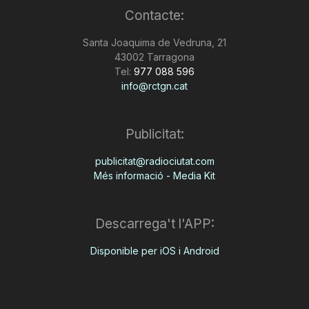
Contacte:
n
Santa Joaquima de Vedruna, 21
43002 Tarragona
a
Tel:
977 088 596
info@rctgn.cat
Publicitat:
publicitat@radiociutat.com
Més informació - Media Kit
Descarrega't l'APP:
Disponible per iOS i Android