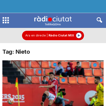
R
à
Ara en directe
|
Ràdio Ciutat MIX
Tag: Nieto
d
i
o
C