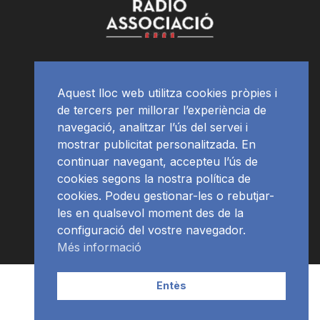
Aquest lloc web utilitza cookies pròpies i
de tercers per millorar l’experiència de
navegació, analitzar l’ús del servei i
mostrar publicitat personalitzada. En
continuar navegant, accepteu l’ús de
cookies segons la nostra política de
cookies. Podeu gestionar-les o rebutjar-
les en qualsevol moment des de la
configuració del vostre navegador.
Més informació
Contacte | Publicitat
APP
Programació
RàdioNews
Entès
Subscriu-te al newsletter
© Ràdio Ciutat de Tarragona