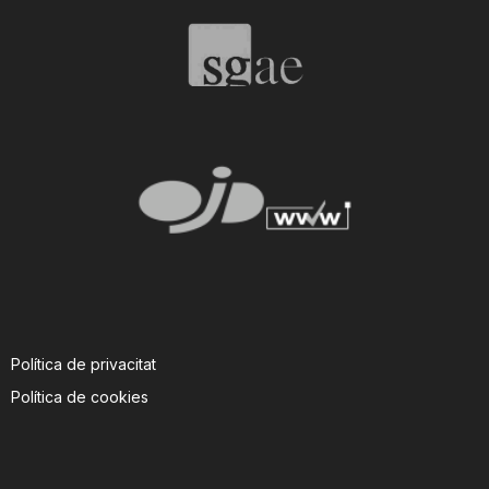
T
a
r
r
a
Política de privacitat
g
Política de cookies
o