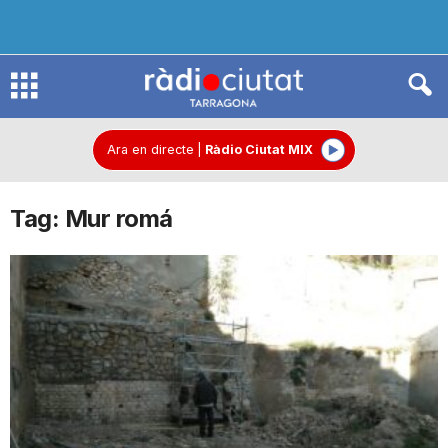
R
à
Ara en directe
|
Ràdio Ciutat MIX
Tag: Mur romá
d
i
o
C