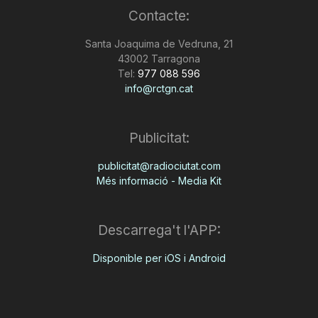
Contacte:
n
Santa Joaquima de Vedruna, 21
43002 Tarragona
a
Tel:
977 088 596
info@rctgn.cat
Publicitat:
publicitat@radiociutat.com
Més informació - Media Kit
Descarrega't l'APP:
Disponible per iOS i Android