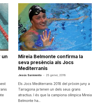
r un
Mireia Belmonte confirma la
seva presència als Jocs
Mediterranis
Jesús Sarmiento
-
25 gener, 2018
uest
Els Jocs Mediterranis 2018 del pròxim juny a
ranis
Tarragona ja tenen un dels seus grans
nte
atractius. I és que la campiona olímpica Mireia
Belmonte ha...