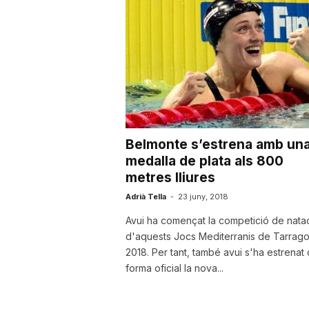
a
r
r
Belmonte s’estrena amb un
a
medalla de plata als 800
metres lliures
Adrià Tella
-
23 juny, 2018
g
Avui ha començat la competició de nata
d'aquests Jocs Mediterranis de Tarrag
o
2018. Per tant, també avui s'ha estrenat
forma oficial la nova...
n