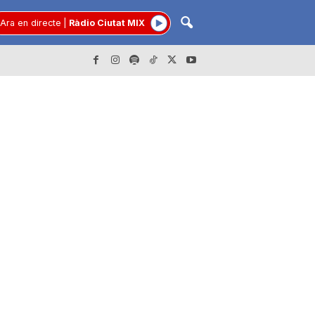
Ara en directe
|
Ràdio Ciutat MIX