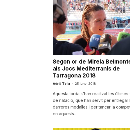
u
t
a
Segon or de Mireia Belmont
t
als Jocs Mediterranis de
Tarragona 2018
d
Adrià Tella
-
25 juny, 2018
Aquesta tarda s'han realitzat les últimes 
de natació, que han servit per entregar 
e
darreres medalles i per tancar la compet
en aquests...
T