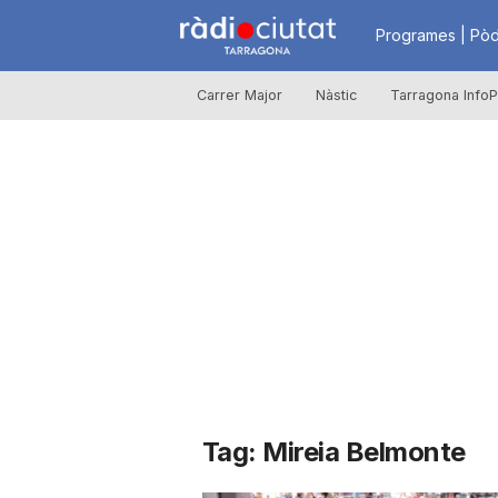
R
Programes | Pòd
Carrer Major
Nàstic
Tarragona InfoP
à
d
i
o
C
Tag: Mireia Belmonte
i