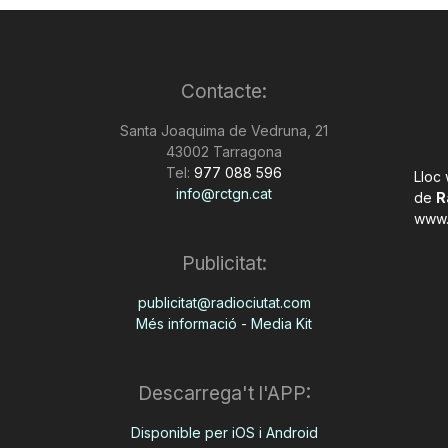
Contacte:
Santa Joaquima de Vedruna, 21
43002 Tarragona
Tel:
977 088 596
Lloc
info@rctgn.cat
de
R
www.
Publicitat:
publicitat@radiociutat.com
Més informació - Media Kit
Descarrega't l'APP:
Disponible per iOS i Android